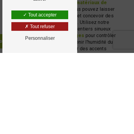
Avec notre large gamme de
matériaux de
décoration extérieure
, vous pouvez laisser
Tout accepter
libre cours à votre créativité et concevoir des
espaces uniques et invitants. Utilisez notre
Tout refuser
gravier
pour délimiter des sentiers sinueux
dans votre jardin, nos
paillages
pour contrôler
Personnaliser
onsultez notre catalogue
les mauvaises herbes et retenir l'humidité du
sol, ou nos
galets
pour créer des accents
décoratifs autour de vos parterres de fleurs et
de vos bassins d'eau. Quel que soit votre
projet, nous avons les matériaux nécessaires
pour le réaliser avec succès.
SERVICE DE LIVRAISON RAPIDE
ET FIABLE
Nous comprenons l'importance de respecter
les délais de vos projets de
décoration
extérieure
. C'est pourquoi nous offrons un
service de livraison rapide et fiable à Javené et
dans ses environs. Que vous ayez besoin d'une
petite quantité de matériaux pour un projet