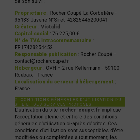
de son suivi :
Propriétaire
: Rocher Coupé La Corbelière -
35133 Javené N°Siret: 42825445200041
Créateur
:
Vistalid
Capital social
: 76 225,00 €
N° de TVA intracommunautaire
:
FR17428254452
Responsable publication
: Rocher Coupé –
contact@rochercoupe.fr
Hébergeur
: OVH – 2 rue Kellermann - 59100
Roubaix - France
Localisation du serveur d'hébergement
:
France
2. CONDITIONS GÉNÉRALES D’UTILISATION DU
SITE ET DES SERVICES PROPOSÉS.
L’utilisation du site
rocher-coupe.fr
implique
l’acceptation pleine et entière des conditions
générales d’utilisation ci-après décrites. Ces
conditions d’utilisation sont susceptibles d’être
modifiées ou complétées à tout moment, les