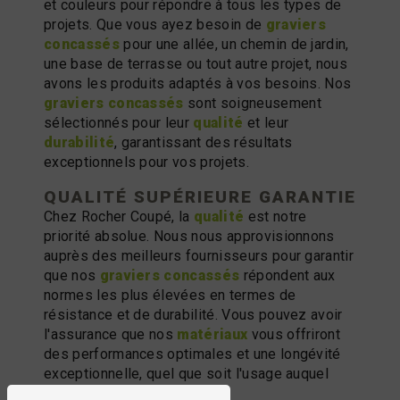
et couleurs pour répondre à tous les types de
projets. Que vous ayez besoin de
graviers
concassés
pour une allée, un chemin de jardin,
une base de terrasse ou tout autre projet, nous
avons les produits adaptés à vos besoins. Nos
graviers concassés
sont soigneusement
sélectionnés pour leur
qualité
et leur
durabilité
, garantissant des résultats
exceptionnels pour vos projets.
QUALITÉ SUPÉRIEURE GARANTIE
Chez Rocher Coupé, la
qualité
est notre
priorité absolue. Nous nous approvisionnons
auprès des meilleurs fournisseurs pour garantir
que nos
graviers concassés
répondent aux
normes les plus élevées en termes de
résistance et de durabilité. Vous pouvez avoir
l'assurance que nos
matériaux
vous offriront
des performances optimales et une longévité
exceptionnelle, quel que soit l'usage auquel
vous les destinez.