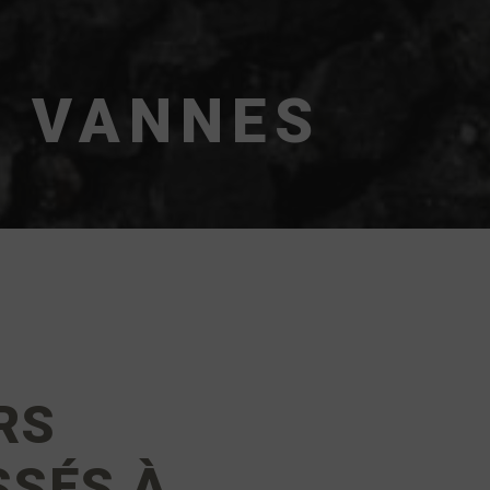
S VANNES
RS
SÉS À